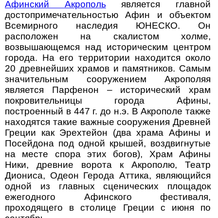
Афинский Акрополь
является главной
достопримечательностью Афин и объектом
Всемирного наследия ЮНЕСКО. Он
расположен на скалистом холме,
возвышающемся над историческим центром
города. На его территории находится около
20 древнейших храмов и памятников. Самым
значительным сооружением Акрополяя
является Парфенон – исторический храм
покровительницы города Афины,
построенный в 447 г. до н.э. В Акрополе также
находятся такие важные сооружения Древней
Греции как Эрехтейон (два храма Афины и
Посейдона под одной крышей, воздвигнутые
на месте спора этих богов), Храм Афины
Ники, древние ворота к Акрополю, Театр
Диониса, Одеон Герода Аттика, являющийся
одной из главных сценических площадок
ежегодного Афинского фестиваля,
проходящего в столице Греции с июня по