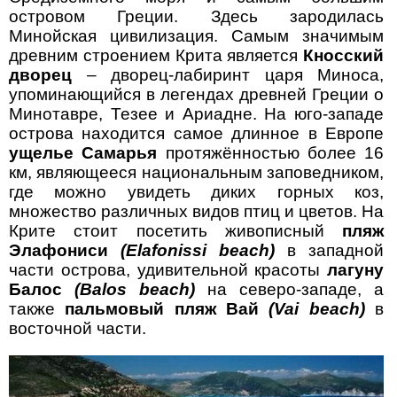
островом Греции. Здесь зародилась
Минойская цивилизация. Самым значимым
древним строением Крита является
Кносский
дворец
– дворец-лабиринт царя Миноса,
упоминающийся в легендах древней Греции о
Минотавре, Тезее и Ариадне. На юго-западе
острова находится самое длинное в Европе
ущелье Самарья
протяжённостью более 16
км, являющееся национальным заповедником,
где можно увидеть диких горных коз,
множество различных видов птиц и цветов. На
Крите стоит посетить живописный
пляж
Элафониси
(Elafonissi beach)
в западной
части острова, удивительной красоты
лагуну
Балос
(Balos beach)
на северо-западе, а
также
пальмовый пляж Вай
(Vai beach)
в
восточной части.