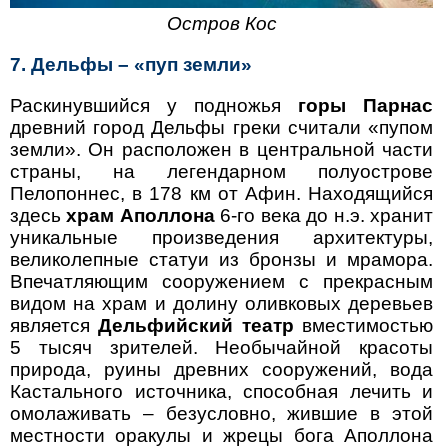
Остров Кос
7. Дельфы – «пуп земли»
Раскинувшийся у подножья
горы Парнас
древний город Дельфы греки считали «пупом
земли». Он расположен в центральной части
страны, на легендарном полуострове
Пелопоннес, в 178 км от Афин. Находящийся
здесь
храм Аполлона
6-го века до н.э. хранит
уникальные произведения архитектуры,
великолепные статуи из бронзы и мрамора.
Впечатляющим сооружением с прекрасным
видом на храм и долину оливковых деревьев
является
Дельфийский театр
вместимостью
5 тысяч зрителей. Необычайной красоты
природа, руины древних сооружений, вода
Кастального источника, способная лечить и
омолаживать – безусловно, жившие в этой
местности оракулы и жрецы бога Аполлона