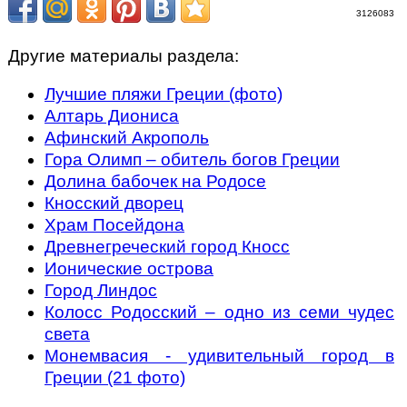
3126083
Другие материалы раздела:
Лучшие пляжи Греции (фото)
Алтарь Диониса
Афинский Акрополь
Гора Олимп – обитель богов Греции
Долина бабочек на Родосе
Кносский дворец
Храм Посейдона
Древнегреческий город Кносс
Ионические острова
Город Линдос
Колосс Родосский – одно из семи чудес
света
Монемвасия - удивительный город в
Греции (21 фото)