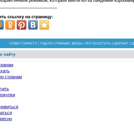
карантинным режимом, который ввели из-за пандемии коронави
ть ссылку на страницу:
СОВЕТ-ТУРИСТУ
|
ГИД ПО СТРАНАМ
|
ВИЗЫ
|
ЧТО ПОСЕТИТЬ
|
ШОПИНГ
|
Г
о сайту
транам
ехать
по странам
тить
покупки
новиться
раться
ересно