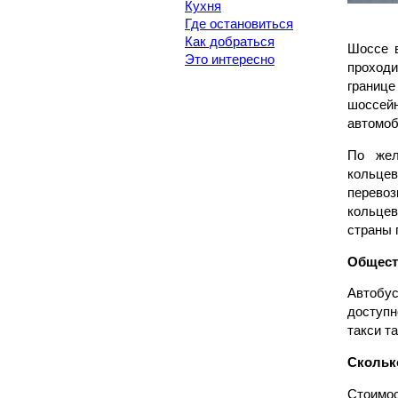
Кухня
Где остановиться
Как добраться
Шоссе 
Это интересно
проходи
границе
шоссей
автомоб
По жел
кольцев
перево
кольцев
страны 
Общест
Автобу
доступн
такси т
Сколько
Стоимос