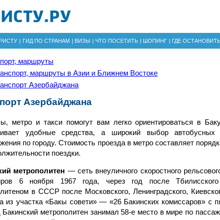
РИСТУ
|
ГИД ПО СТРАНАМ
|
ВИЗЫ
|
ЧТО ПОСЕТИТЬ
|
ШОПИНГ
|
ГДЕ ОСТАНОВИТ
порт, маршруты
анспорт, маршруты в Азии и Ближнем Востоке
анспорт Азербайджана
порт Азербайджана
ы, метро и такси помогут вам легко ориентироваться в Бак
чивает удобные средства, а широкий выбор автобусных
жения по городу. Стоимость проезда в метро составляет порядк
олжительности поездки.
кий метрополитен
— сеть внеуличного скоростного рельсовог
иров 6 ноября 1967 года, через год после Тбилисског
литеном в СССР после Московского, Ленинградского, Киевског
а из участка «Бакы совети» — «26 Бакинских комиссаров» с п
д Бакинский метрополитен занимал 58-е место в мире по пассаж