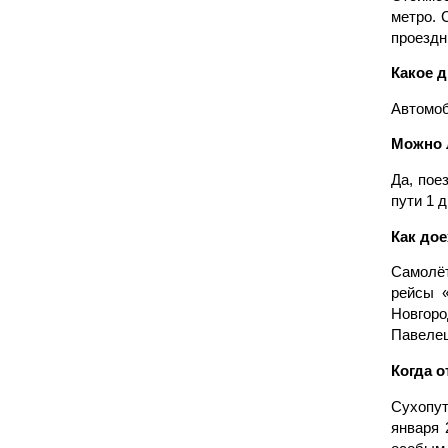
метро. 
проездн
Какое 
Автомоб
Можно л
Да, пое
пути 1 
Как дое
Самолё
рейсы «
Новгоро
Павелец
Когда 
Сухопут
января 