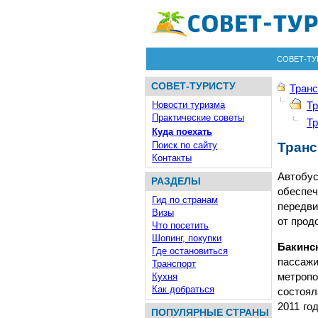
СОВЕТ-ТУ
СОВЕТ-ТУРИСТУ
Транс
Новости туризма
Тр
Практические советы
Тр
Куда поехать
Поиск по сайту
Транс
Контакты
Автобус
РАЗДЕЛЫ
обеспе
Гид по странам
передви
Визы
от прод
Что посетить
Шопинг, покупки
Бакинс
Где остановиться
пассаж
Транспорт
метропо
Кухня
Как добраться
состоял
2011 го
ПОПУЛЯРНЫЕ СТРАНЫ