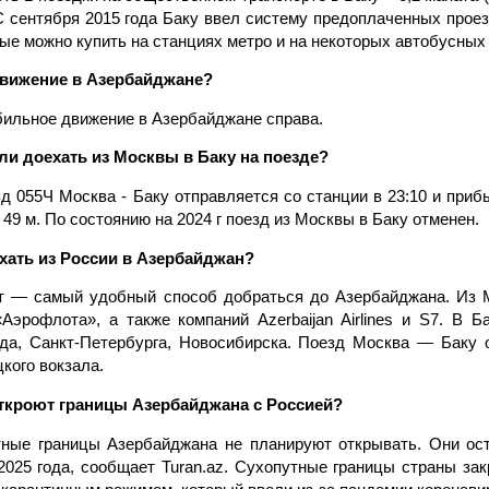
С сентября 2015 года Баку ввел систему предоплаченных проез
ые можно купить на станциях метро и на некоторых автобусных
движение в Азербайджане?
ильное движение в Азербайджане справа.
и доехать из Москвы в Баку на поезде?
зд 055Ч Москва - Баку отправляется со станции в 23:10 и приб
д 49 м. По состоянию на 2024 г поезд из Москвы в Баку отменен.
хать из России в Азербайджан?
т — самый удобный способ добраться до Азербайджана. Из 
Аэрофлота», а также компаний Azerbaijan Airlines и S7. В 
да, Санкт-Петербурга, Новосибирска. Поезд Москва — Баку 
кого вокзала.
откроют границы Азербайджана с Россией?
ные границы Азербайджана не планируют открывать. Они ос
2025 года, сообщает Turan.az. Сухопутные границы страны зак