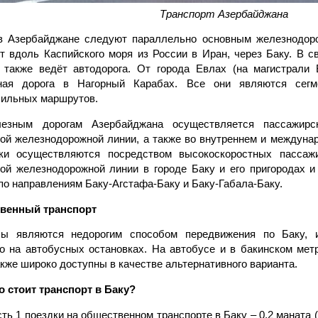
Транспорт Азербайджана
в Азербайджане следуют параллельно основным железнодоро
т вдоль Каспийского моря из России в Иран, через Баку. В с
 также ведёт автодорога. От города Евлах (на магистрали
ная дорога в Нагорный Карабах. Все они являются сегм
ильных маршрутов.
езным дорогам Азербайджана осуществляется пассажирс
ой железнодорожной линии, а также во внутреннем и междуна
зки осуществляются посредством высокоскоростных пассаж
ой железнодорожной линии в городе Баку и его пригородах и 
по направлениям Баку-Агстафа-Баку и Баку-Габала-Баку.
венный транспорт
сы являются недорогим способом передвижения по Баку, 
о на автобусных остановках. На автобусе и в бакинском метр
акже широко доступны в качестве альтернативного варианта.
 стоит транспорт в Баку?
ть 1 поездки на общественном транспорте в Баку – 0,2 маната (7