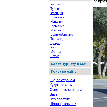
по прот
Россия
Турция
Франция
Болгария
Испания
Германия
Италия
Великобритания
Таиланд
Греция
Кипр
Мальта
Чехия
Совет-Туристу в сети
Поиск по сайту
Гид по странам
Куда поехать
Советы по странам
Визы
Что посетить
Шопинг, покупки