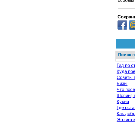
особым 
Сохрани
Поиск п
Гид по с
Куда по
Советы 
Визы
Что посе
Шопинг, 
Кухня
Где оста
Как доб
Это инт