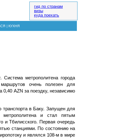
гид по странам
визы
куда поехать
ЬСЯ
|
КУХНЯ
у. Система метрополитена города
 маршрутов очень полезен для
а 0,40 AZN за поездку, независимо
о транспорта в Баку. Запущен для
о метрополитена и стал пятым
о и Тбилисского. Первая очередь
ятью станциями. По состоянию на
иропотоку и являлся 108-м в мире