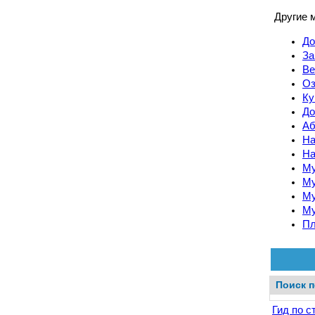
Другие 
До
За
Ве
Оз
Ку
До
Аб
На
На
Му
Му
Му
Му
Пл
Поиск п
Гид по с