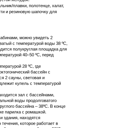
льник/плавки, полотенце, халат,
ти и резиновую шапочку для
кабинами, можно увидеть 2
ватый с температурой воды 38 ºС,
ходится полукруглая площадка для
мпературой 40–50 ºС, перед
пературой 28 ºС, где
октогонический бассейн с
я 2 сауны, световая и
адлежит купель с температурой
ходится зал с бассейнами,
альной воды продолговатого
углого бассейна – 38ºС. В конце
же парилка с ромашкой.
и здания, находятся
 течения, которое работает в