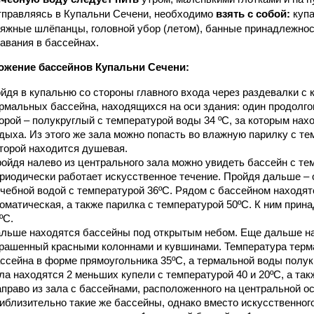
правляясь в Купальни Сечени, необходимо
взять с собой:
купа
яжные шлёпанцы, головной убор (летом), банные принадлежнос
авания в бассейнах.
ожение бассейнов Купальни Сечени:
йдя в купальню со стороны главного входа через раздевалки с 
рмальных бассейна, находящихся на оси здания: один продолго
орой – полукруглый с температурой воды 34 ºС, за которым на
дыха. Из этого же зала можно попасть во влажную парилку с те
торой находится душевая.
ойдя налево из центрального зала можно увидеть бассейн с тем
риодически работает искусственное течение. Пройдя дальше – 
чебной водой с температурой 36ºС. Рядом с бассейном находятс
оматическая, а также парилка с температурой 50ºС. К ним прин
ºС.
льше находятся бассейны под открытым небом. Еще дальше на
рашенный красными колоннами и кувшинами. Температура терм
ссейна в форме прямоугольника 35ºС, а термальной воды полукр
ла находятся 2 меньших купели с температурой 40 и 20ºС, а так
право из зала с бассейнами, расположенного на центральной ос
иблизительно такие же бассейны, однако вместо искусственного