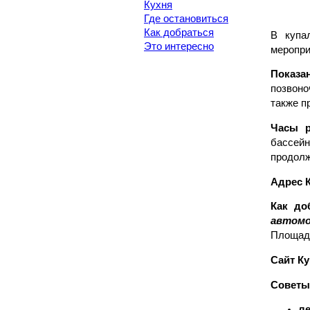
Кухня
Где остановиться
Как добраться
В купа
Это интересно
меропри
Показа
позвоно
также п
Часы р
бассейн
продолж
Адрес 
Как до
автомо
Площадь
Сайт К
Советы
ле