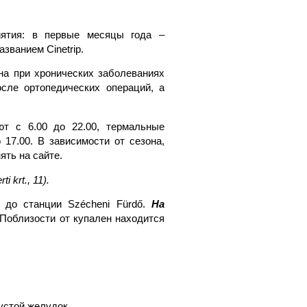
иятия: в первые месяцы года –
званием Cinetrip.
а при хронических заболеваниях
осле ортопедических операций, а
т с 6.00 до 22.00, термальные
 17.00. В зависимости от сезона,
ть на сайте.
ti krt., 11).
 до станции Szécheni Fürdő.
На
 Поблизости от купален находится
устой желудок.