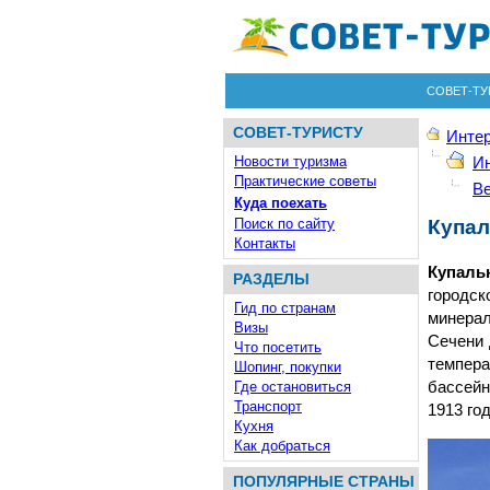
СОВЕТ-ТУ
СОВЕТ-ТУРИСТУ
Инте
Новости туризма
Ин
Практические советы
Ве
Куда поехать
Поиск по сайту
Купал
Контакты
Купаль
РАЗДЕЛЫ
городск
Гид по странам
минерал
Визы
Сечени 
Что посетить
темпер
Шопинг, покупки
Где остановиться
бассейн
Транспорт
1913 го
Кухня
Как добраться
ПОПУЛЯРНЫЕ СТРАНЫ