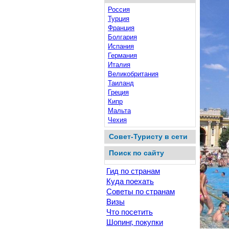
Россия
Турция
Франция
Болгария
Испания
Германия
Италия
Великобритания
Таиланд
Греция
Кипр
Мальта
Чехия
Совет-Туристу в сети
Поиск по сайту
Гид по странам
Куда поехать
Советы по странам
Визы
Что посетить
Шопинг, покупки