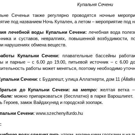
Купальня Сечени
льне Сеченьи также регулярно проводятся ночные меропр
ятие под названием Ночь Купален, а летом – мероприятие под на
ния лечебной воды Купальни Сечени:
лечебная вода полезн
чника и суставов, невралгиях, повышенной возбудимости, п
ри нарушениях обмена веществ.
аботы Купальни Сечени:
плавательные бассейны работаю
ы и парные – с 6.00 до 19.00, питьевой источник – с 6.00 до
ительность работы может меняться, поэтому необходимо уточня
Купальни Сечени
: г. Будапешт, улица Аллаткерти, дом 11
(Állatker
браться до Купальни Сечени:
на метро:
желтая ветка –
биле:
можно припарковаться (бесплатно) в парке Варошлигет.
 Героев, замок Вайдахуняд и городской зоопарк.
упальни Сечени
: www.szechenyifurdo.hu
:
чебную воду следует пить
утром, маленькими глотками и на п