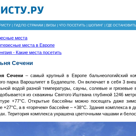
РИСТУ
|
ГИД ПО СТРАНАМ
|
ВИЗЫ
|
ЧТО ПОСЕТИТЬ
|
ШОПИНГ
|
ГДЕ ОСТАНОВИТ
ресные места
тересные места в Европе
нгрия - Какие места посетить
ьня Сечени
ня Сечени
– самый крупный в Европе бальнеологийский ко
ого парка Варошлигет в Будапеште. Он включает в себя 3 вне
ьной водой разной температуры, сауны, солевые и грязевые 
добывается из скважины Святого Иштвана глубиной 1246 метро
атуре +77°C. Открытые бассейны можно посещать даже зимо
е +27°C, а в «горячем» бассейне – +38°C. Здания комплекса в 
дах. Територия комплекса украшена цветочными чашами и бело