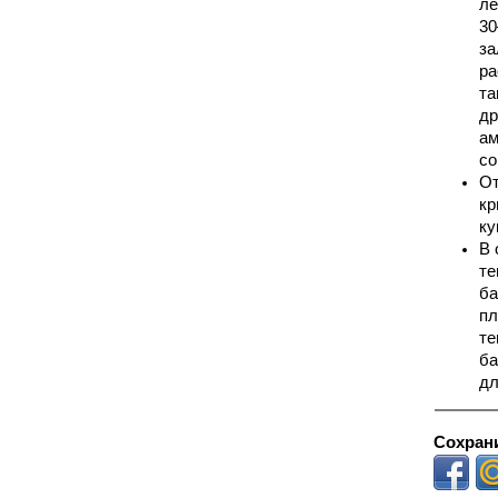
ле
30
за
ра
та
др
ам
со
От
кр
ку
В 
те
ба
пл
те
ба
дл
Сохрани