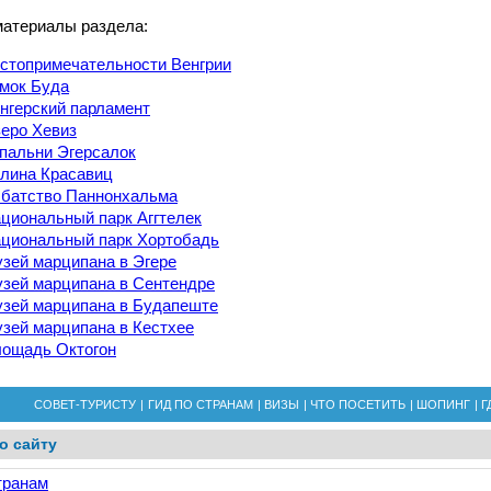
материалы раздела:
стопримечательности Венгрии
мок Буда
нгерский парламент
еро Хевиз
пальни Эгерсалок
лина Красавиц
батство Паннонхальма
циональный парк Аггтелек
циональный парк Хортобадь
зей марципана в Эгере
зей марципана в Сентендре
зей марципана в Будапеште
зей марципана в Кестхее
ощадь Октогон
СОВЕТ-ТУРИСТУ
|
ГИД ПО СТРАНАМ
|
ВИЗЫ
|
ЧТО ПОСЕТИТЬ
|
ШОПИНГ
|
Г
о сайту
транам