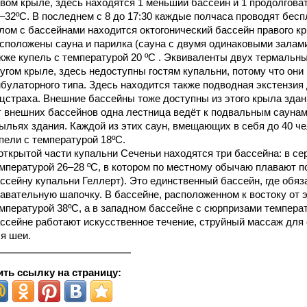
вом крыле, здесь находятся 1 меньший бассейн и 1 продолговат
–32ºС. В последнем с 8 до 17:30 каждые полчаса проводят бес
лом с бассейнами находится октогонический бассейн правого кр
сположены сауна и парилка (сауна с двумя одинаковыми залами)
кже купель с температурой 20 ºС . Эквиваленты двух термальн
угом крыле, здесь недоступны гостям купальни, потому что он
булаторного типа. Здесь находится также подводная экстензия
цстраха. Внешние бассейны тоже доступны из этого крыла здан
 внешних бассейнов одна лестница ведёт к подвальным саунам
ыльях здания. Каждой из этих саун, вмещающих в себя до 40 ч
пели с температурой 18ºС.
открытой части купальни Сеченьи находятся три бассейна: в с
мпературой 26–28 ºС, в котором по местному обычаю плавают п
ссейну купальни Геллерт). Это единственный бассейн, где обя
авательную шапочку. В бассейне, расположенном к востоку от э
мпературой 38ºС, а в западном бассейне с сюрпризами темпера
ссейне работают искусственное течение, струйный массаж для
я шеи.
ть ссылку на страницу: