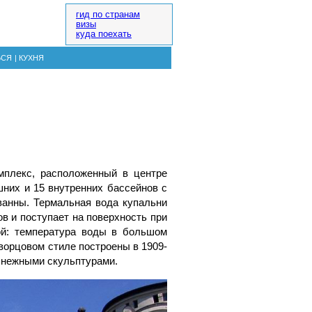
гид по странам
визы
куда поехать
ЬСЯ
|
КУХНЯ
мплекс, расположенный в центре
шних и 15 внутренних бассейнов с
ванны. Термальная вода купальни
в и поступает на поверхность при
й: температура воды в большом
дворцовом стиле построены в 1909-
снежными скульптурами.