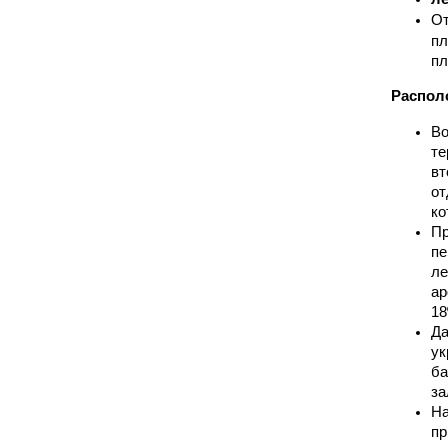
От
пл
пл
Распол
Во
те
вт
от
ко
Пр
пе
ле
ар
18
Да
ук
ба
за
На
пр