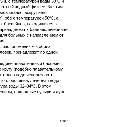
ый, с температурой воды 38ºС и
платный водный фитнес. За этим
ыла здания, вокруг него
, обе с температурой 50ºС, а
ых бассейнов, находящихся в
и принадлежат к бальнеолечебнице
 для больных с направлением от
ия.
, расположенным в обоих
еловек, принадлежит по одной
ередине плавательный бассейн с
о кругу (подобно плавательному
зательно надо использовать
того бассейна, лечебная вода с
тура воды 32–34ºС. В этом
 спины, подводные пузыри и душ
15005