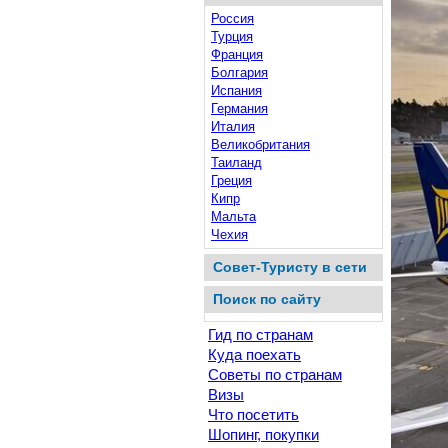
Россия
Турция
Франция
Болгария
Испания
Германия
Италия
Великобритания
Таиланд
Греция
Кипр
Мальта
Чехия
Совет-Туристу в сети
Поиск по сайту
Гид по странам
Куда поехать
Советы по странам
Визы
Что посетить
Шопинг, покупки