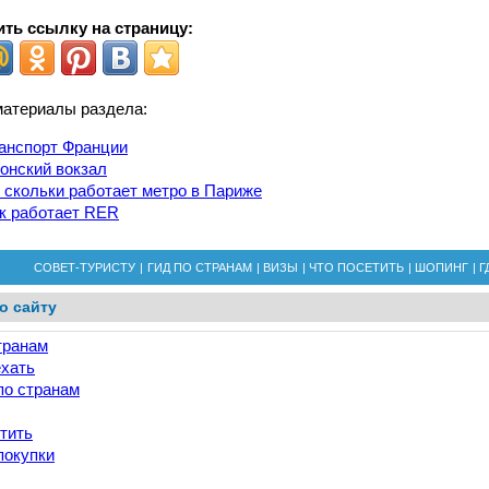
ть ссылку на страницу:
материалы раздела:
анспорт Франции
онский вокзал
 скольки работает метро в Париже
к работает RER
СОВЕТ-ТУРИСТУ
|
ГИД ПО СТРАНАМ
|
ВИЗЫ
|
ЧТО ПОСЕТИТЬ
|
ШОПИНГ
|
Г
о сайту
транам
ехать
по странам
тить
покупки