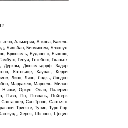
12
ьгеро, Альмерия, Анкона, Базель,
нд, Бильбао, Бирмингем, Блэкпул,
рно, Брюссель, Будапешт, Быдгощ,
мбург, Генуя, Гетеборг, Гданьск,
н, Дурхам, Дюссельдорф, Задар,
онн, Катовице, Каунас, Керри,
мож, Линц, Лион, Лодзь, Лондон,
ибор, Марракеш, Марсель, Милан,
, Ньюки, Орхус, Осло, Палермо,
, Пиза, По, Познань, Пойтерз,
 Сантандер, Сан-Тропе, Сантьяго-
апани, Триесте, Турин, Турс-Лор-
Хагезунд, Херес, Шэннон, Щецин,