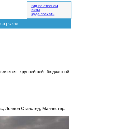
гид по странам
визы
куда поехать
ЬСЯ
|
КУХНЯ
является крупнейшей бюджетной
с, Лондон Станстед, Манчестер.