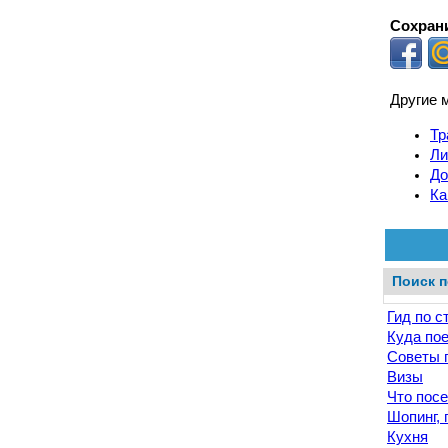
Сохрани
Другие 
Тр
Ли
До
Ка
Поиск п
Гид по с
Куда по
Советы 
Визы
Что посе
Шопинг, 
Кухня