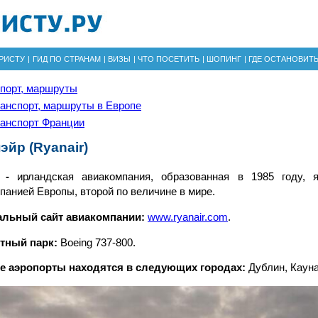
РИСТУ
|
ГИД ПО СТРАНАМ
|
ВИЗЫ
|
ЧТО ПОСЕТИТЬ
|
ШОПИНГ
|
ГДЕ ОСТАНОВИТ
порт, маршруты
анспорт, маршруты в Европе
анспорт Франции
эйр (Ryanair)
r -
ирландская авиакомпания, образованная в 1985 году, 
панией Европы, второй по величине в мире.
льный сайт авиакомпании:
www.ryanair.com
.
тный парк:
Boeing 737-800.
е аэропорты находятся в следующих городах:
Дублин, Кауна