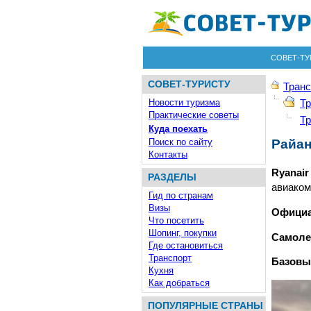
СОВЕТ-ТУ
СОВЕТ-ТУРИСТУ
Транс
Новости туризма
Тр
Практические советы
Тр
Куда поехать
Поиск по сайту
Райан
Контакты
Ryanai
РАЗДЕЛЫ
авиаком
Гид по странам
Визы
Официа
Что посетить
Шопинг, покупки
Самоле
Где остановиться
Транспорт
Базовы
Кухня
Как добраться
ПОПУЛЯРНЫЕ СТРАНЫ