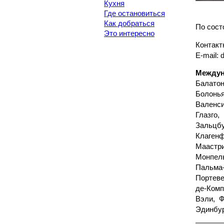
Кухня
Где остановиться
Как добраться
По сост
Это интересно
Контакт
E-mail:
Междун
Балатон
Болонья
Валенси
Глазго,
Зальцб
Клагенф
Маастри
Монпел
Пальма
Портеве
де-Комп
Вэли, Ф
Эдинбур