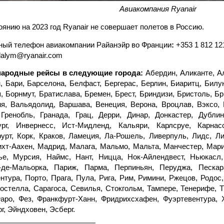
Авиакомпания Ryanair
оянию на 2023 год Ryanair не совершает полетов в Россию.
ный телефон авиакомпании Райанэйр во Франции
:
+353 1 812 12
 dalym@ryanair.com
ародные рейсы в следующие города:
Абердин, Аликанте, Ал
, Бари, Барселона, Белфаст, Бергерас, Берлин, Биаритц, Билу
, Борнмут, Братислава, Бремен, Брест, Бриндизи, Бристоль, Б
я, Вальядолид, Варшава, Венеция, Верона, Вроцлав, Вэксо, Га
 Гренобль, Гранада, Грац, Дерри, Динар, Донкастер, Дубли
ург, Инвернесс, Ист-Мидленд, Кальяри, Карлсруе, Карнасс
урт, Корк, Краков, Ламеция, Ла-Рошель, Ливерпуль, Лидс, Ли
хт-Аахен, Мадрид, Малага, Мальмо, Мальта, Манчестер, Мар
ье, Мурсия, Наймс, Нант, Ницца, Нок-Айлендвест, Ньюкасл
-де-Мальорка, Париж, Парма, Перпиньян, Перуджа, Пескара
нтура, Порто, Прага, Пула, Рига, Рим, Римини, Ржецов, Родос,
остелла, Сарагоса, Севилья, Стокгольм, Тампере, Тенерифе, Тр
аро, Фез, Франкфурт-Ханн, Фридрихсхафен, Фуэртевентура, 
г, Эйндховен, Эсберг.