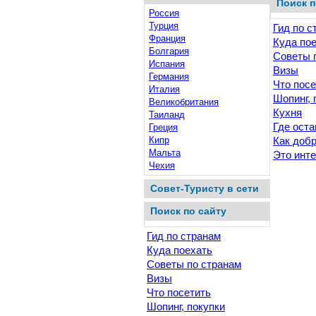
Поиск п
Россия
Турция
Гид по с
Франция
Куда по
Болгария
Советы 
Испания
Визы
Германия
Что посе
Италия
Шопинг, 
Великобритания
Кухня
Таиланд
Где оста
Греция
Кипр
Как доб
Мальта
Это инт
Чехия
Совет-Туристу в сети
Поиск по сайту
Гид по странам
Куда поехать
Советы по странам
Визы
Что посетить
Шопинг, покупки