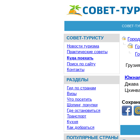
СОВЕТ-ТУ
СОВЕТ-ТУРИСТУ
Город
Новости туризма
Го
Практические советы
Го
Куда поехать
Поиск по сайту
Грузия
Контакты
Южная
РАЗДЕЛЫ
Джава
Гид по странам
Цхинв
Визы
Что посетить
Сохрани
Шопинг, покупки
Где остановиться
Транспорт
Кухня
Как добраться
ПОПУЛЯРНЫЕ СТРАНЫ