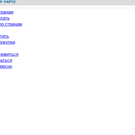
о сайту
транам
ехать
по странам
тить
покупки
новиться
раться
ересно