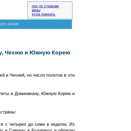
гид по странам
визы
куда поехать
ЬСЯ
|
КУХНЯ
ну, Чехию и Южную Корею
й и Чехией, но число полетов в эти
полеты в Доминикану, Южную Корею и
 страны:
я с четырех до семи в неделю. Из
ону и Самары в Будапешт и обратно