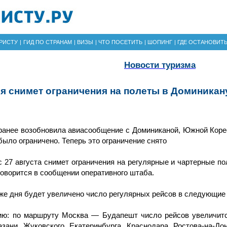
РИСТУ
|
ГИД ПО СТРАНАМ
|
ВИЗЫ
|
ЧТО ПОСЕТИТЬ
|
ШОПИНГ
|
ГДЕ ОСТАНОВИТ
Новости туризма
я снимет ограничения на полеты в Доминика
ранее возобновила авиасообщение с Доминиканой, Южной Корее
было ограничено. Теперь это ограничение снято
с 27 августа снимет ограничения на регулярные и чартерные 
говорится в сообщении оперативного штаба.
 же дня будет увеличено число регулярных рейсов в следующие
ию: по маршруту Москва — Будапешт число рейсов увеличитс
азани, Жуковского, Екатеринбурга, Краснодара, Ростова-на-Д