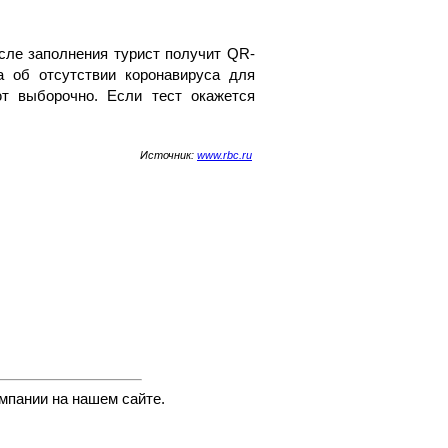
сле заполнения турист получит QR-
а об отсутствии коронавируса для
т выборочно. Если тест окажется
Источник:
www.rbc.ru
мпании на нашем сайте.