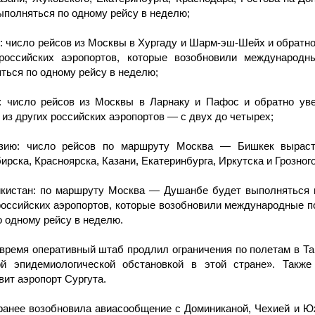
ыполняться по одному рейсу в неделю;
т: число рейсов из Москвы в Хургаду и Шарм-эш-Шейх и обратно
российских аэропортов, которые возобновили международн
ться по одному рейсу в неделю;
: число рейсов из Москвы в Ларнаку и Пафос и обратно уве
 из других российских аэропортов — с двух до четырех;
изию: число рейсов по маршруту Москва — Бишкек выраст
ирска, Красноярска, Казани, Екатеринбурга, Иркутска и Грозног
кистан: по маршруту Москва — Душанбе будет выполняться н
российских аэропортов, которые возобновили международные п
о одному рейсу в неделю.
 время оперативный штаб продлил ограничения по полетам в Та
й эпидемиологической обстановкой в этой стране». Также
вит аэропорт Сургута.
ранее возобновила авиасообщение с Доминиканой, Чехией и Юж