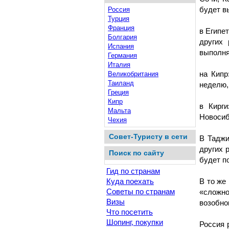
будет в
Россия
Турция
Франция
в Египе
Болгария
других 
Испания
выполня
Германия
Италия
на Кипр
Великобритания
Таиланд
неделю,
Греция
Кипр
в Кирг
Мальта
Новосиб
Чехия
Совет-Туристу в сети
В Таджи
других 
Поиск по сайту
будет п
Гид по странам
В то же
Куда поехать
Советы по странам
«сложно
Визы
возобно
Что посетить
Шопинг, покупки
Россия 