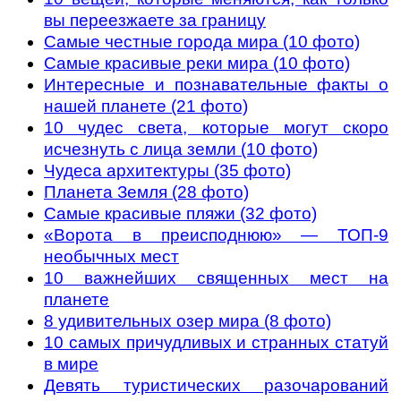
вы переезжаете за границу
Самые честные города мира (10 фото)
Самые красивые реки мира (10 фото)
Интересные и познавательные факты о
нашей планете (21 фото)
10 чудес света, которые могут скоро
исчезнуть с лица земли (10 фото)
Чудеса архитектуры (35 фото)
Планета Земля (28 фото)
Самые красивые пляжи (32 фото)
«Ворота в преисподнюю» — ТОП-9
необычных мест
10 важнейших священных мест на
планете
8 удивительных озер мира (8 фото)
10 самых причудливых и странных статуй
в мире
Девять туристических разочарований