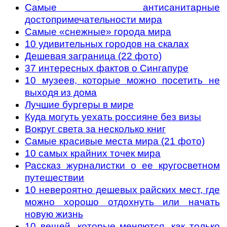
Самые антисанитарные
достопримечательности мира
Самые «снежные» города мира
10 удивительных городов на скалах
Дешевая заграница (22 фото)
37 интересных фактов о Сингапуре
10 музеев, которые можно посетить не
выходя из дома
Лучшие бургеры в мире
Куда могуть уехать россияне без визы
Вокруг света за несколько книг
Самые красивые места мира (21 фото)
10 самых крайних точек мира
Рассказ журналистки о ее кругосветном
путешествии
10 невероятно дешевых райских мест, где
можно хорошо отдохнуть или начать
новую жизнь
10 вещей, которые меняются, как только